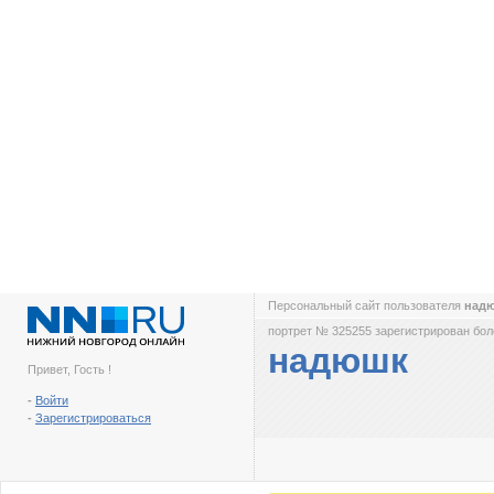
Персональный сайт пользователя
над
портрет № 325255 зарегистрирован боле
надюшк
Привет, Гость !
-
Войти
-
Зарегистрироваться