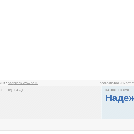
юшк
:
nadyushk.www.nn.ru
пользователь имеет 
е 1 года назад
настоящее имя:
Наде