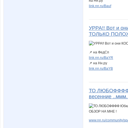
на Нн.ру
link.nn.ru/Bauf
УРРА!! Вот и о
ТОЛЬКО ПОЛО
📌 на ФедСп
link.nn.ru/BaYR
📌 на Нн.ру
link.nn.ru/BaYB
ТО ЛЮБОФФФФ Юб
весенние ..ммм
www.nn.ru/community/sp/