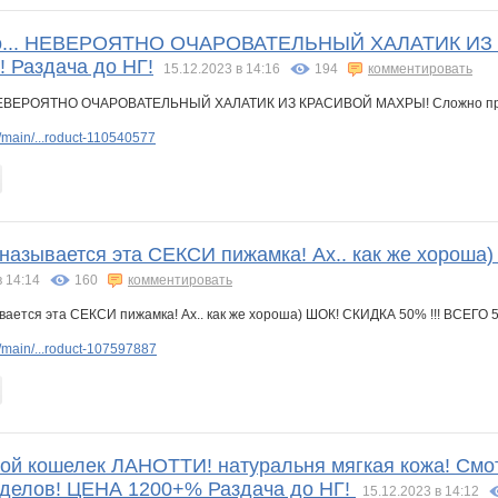
о... НЕВЕРОЯТНО ОЧАРОВАТЕЛЬНЫЙ ХАЛАТИК ИЗ К
! Раздача до НГ!
15.12.2023 в 14:16
194
комментировать
main/...roduct-110540577
 называется эта СЕКСИ пижамка! Ах.. как же хороша
в 14:14
160
комментировать
main/...roduct-107597887
ой кошелек ЛАНОТТИ! натуральня мягкая кожа! Смо
тделов! ЦЕНА 1200+% Раздача до НГ!
15.12.2023 в 14:12