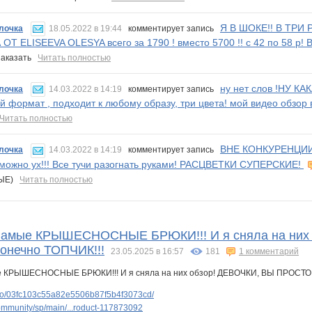
Я В ШОКЕ!! В ТРИ
лочка
18.05.2022 в 19:44
комментирует запись
ОТ ELISEEVA OLESYA всего за 1790 ! вместо 5700 !! с 42 по 58 р
заказать
Читать полностью
ну нет слов !НУ К
лочка
14.03.2022 в 14:19
комментирует запись
й формат , подходит к любому образу, три цвета! мой видео обзор 
Читать полностью
ВНЕ КОНКУРЕНЦИИ!!!
лочка
14.03.2022 в 14:19
комментирует запись
можно ух!!! Все тучи разогнать руками! РАСЦВЕТКИ СУПЕРСКИЕ!
НЫЕ)
Читать полностью
Самые КРЫШЕСНОСНЫЕ БРЮКИ!!! И я сняла на ни
онечно ТОПЧИК!!!
23.05.2025 в 16:57
181
1 комментарий
deo/03fc103c55a82e5506b87f5b4f3073cd/
mmunity/sp/main/...roduct-117873092