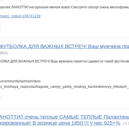
main/...roduct-109741229
. ФУТБОЛКА ДЛЯ ВАЖНЫХ ВСТРЕЧ! Ваш мужчина прия
овать
ru/community/sp/main/sbor-
ex_bolshaya_rasprodazhagoda_camyy_yarkiy_modnyy_kachestvennyy_trikotazh_
АНОТТИ!! очень теплые САМЫЕ ТЕПЛЫЕ Паланти
ированные! В рознице цена 1850 !!! у нас 925+%
14.