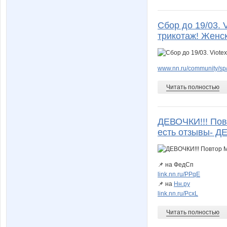
Сбор до 19/03.
трикотаж! Женс
www.nn.ru/community/sp/
Читать полностью
ДЕВОЧКИ!!! Пов
есть отзывы- 
📌 на ФедСп
link.nn.ru/PPqE
📌 на
Нн.ру
link.nn.ru/PcxL
Читать полностью