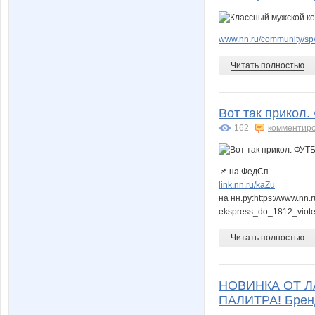
www.nn.ru/community/sp/
Читать полностью
Вот так прикол
162
комментир
📌 на ФедСп
link.nn.ru/kaZu
на нн.ру:https://www.nn.
ekspress_do_1812_viot
Читать полностью
НОВИНКА ОТ Л
ПАЛИТРА! Бренд