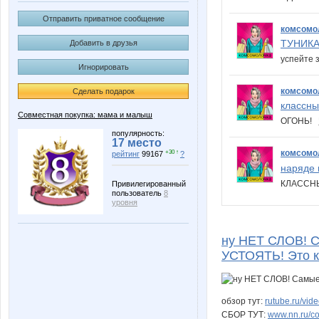
Отправить приватное сообщение
комсомо
ТУНИКА 
Добавить в друзья
успейте 
Игнорировать
комсомо
Сделать подарок
классны
Совместная покупка: мама и малыш
ОГОНЬ!
популярность:
17 место
комсомо
+30 ↑
рейтинг
99167
?
наряде 
КЛАСС
Привилегированный
пользователь
8
уровня
ну НЕТ СЛОВ! 
УСТОЯТЬ! Это к
обзор тут:
rutube.ru/vi
СБОР ТУТ:
www.nn.ru/co